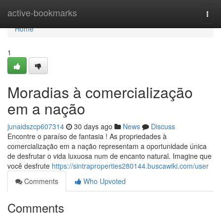
Home
active-bookmarks
Togg
navi
Home
1
Moradias à comercialização
em a nação
junaidszcp607314
30 days ago
News
Discuss
Encontre o paraíso de fantasia ! As propriedades à
comercialização em a nação representam a oportunidade única
de desfrutar o vida luxuosa num de encanto natural. Imagine que
você desfrute
https://sintraproperties280144.buscawiki.com/user
Comments
Who Upvoted
Comments