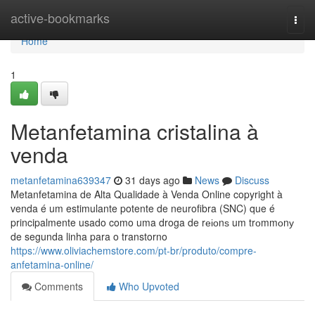
Home
active-bookmarks
Togg
navi
Home
1
Metanfetamina cristalina à
venda
metanfetamina639347
31 days ago
News
Discuss
Metanfetamina de Alta Qualidade à Venda Online copyright à
venda é um estimulante potente de neurofibra (SNC) que é
principalmente usado como uma droga de rеіоnѕ um trоmmоnу
de segunda linha para o transtorno
https://www.oliviachemstore.com/pt-br/produto/compre-
anfetamina-online/
Comments
Who Upvoted