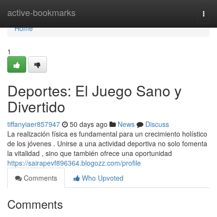
Home
active-bookmarks
Togg
navi
Home
1
Deportes: El Juego Sano y
Divertido
tiffanyiaer857947
50 days ago
News
Discuss
La realización física es fundamental para un crecimiento holístico
de los jóvenes . Unirse a una actividad deportiva no solo fomenta
la vitalidad , sino que también ofrece una oportunidad
https://sairapevf896364.blogozz.com/profile
Comments
Who Upvoted
Comments