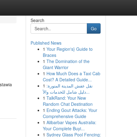
Search
Go
Published News
1
Your Region's} Guide to
Braces
1
The Domination of the
Giant Warrior
1
How Much Does a Taxi Cab
Cost? A Detailed Guide...
stawia
1
نقل عفش المدينة المنورة:
دليل شامل للخدمات والأ...
1
TalkRand: Your New
Random Chat Destination
1
Ending Gout Attacks: Your
Comprehensive Guide
1
Alibarbar Vapes Australia:
Your Complete Buyi...
1
Sydney Glass Pool Fencing: