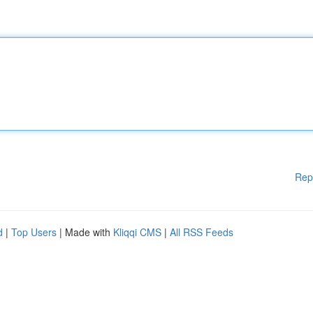
Rep
d
|
Top Users
| Made with
Kliqqi CMS
|
All RSS Feeds