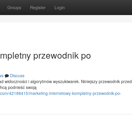
Groups
Register
Login
ompletny przewodnik po
ws
Discuss
d widoczności i algorytmów wyszukiwarek. Niniejszy przewodnik przed
chcą podnieść swoją
.com/42188415/marketing-internetowy-kompletny-przewodnik-po-