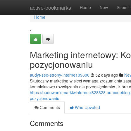
Home
active-bookmarks
Home
New
Submit
Home
1
Marketing internetowy: K
pozycjonowaniu
audyt-seo-strony-interne109600
52 days ago
Ne
Skuteczny marketing w sieci wymaga zrozumienia zasa
kompleksowe rozwiązania dla przedsiębiorstw , które 
https://budowaniemarkiwinterneci828328.ourcodeblog
pozycjonowaniu
Comments
Who Upvoted
Comments