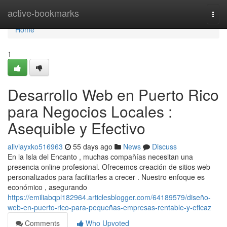
Home
active-bookmarks
Togg
navi
Home
1
Desarrollo Web en Puerto Rico
para Negocios Locales :
Asequible y Efectivo
aliviayxko516963
55 days ago
News
Discuss
En la Isla del Encanto , muchas compañías necesitan una
presencia online profesional. Ofrecemos creación de sitios web
personalizados para facilitarles a crecer . Nuestro enfoque es
económico , asegurando
https://emiliabqpl182964.articlesblogger.com/64189579/diseño-
web-en-puerto-rico-para-pequeñas-empresas-rentable-y-eficaz
Comments
Who Upvoted