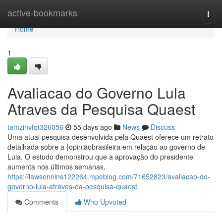
Home
active-bookmarks
Togg
navi
Home
1
Avaliacao do Governo Lula
Atraves da Pesquisa Quaest
tamzinvfqt326056
55 days ago
News
Discuss
Uma atual pesquisa desenvolvida pela Quaest oferece um retrato
detalhada sobre a {opiniãobrasileira em relação ao governo de
Lula. O estudo demonstrou que a aprovação do presidente
aumenta nos últimos semanas.
https://lawsonnins122264.mpeblog.com/71652823/avaliacao-do-
governo-lula-atraves-da-pesquisa-quaest
Comments
Who Upvoted