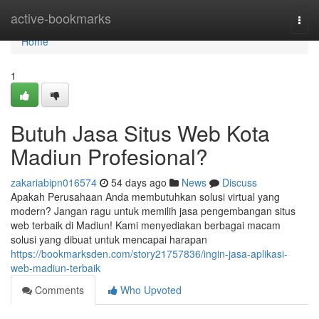
Home
active-bookmarks
Togg
navi
Home
1
Butuh Jasa Situs Web Kota
Madiun Profesional?
zakariabipn016574
54 days ago
News
Discuss
Apakah Perusahaan Anda membutuhkan solusi virtual yang
modern? Jangan ragu untuk memilih jasa pengembangan situs
web terbaik di Madiun! Kami menyediakan berbagai macam
solusi yang dibuat untuk mencapai harapan
https://bookmarksden.com/story21757836/ingin-jasa-aplikasi-
web-madiun-terbaik
Comments
Who Upvoted