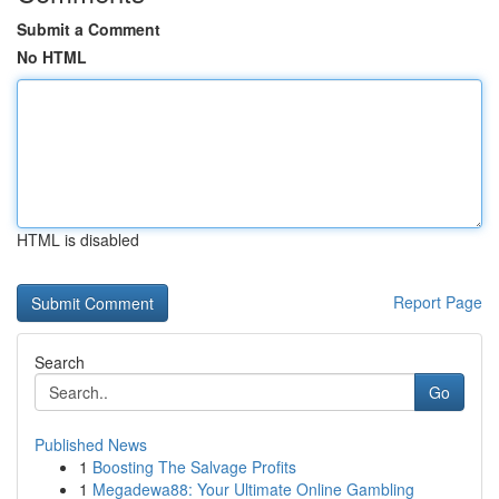
Submit a Comment
No HTML
HTML is disabled
Report Page
Search
Go
Published News
1
Boosting The Salvage Profits
1
Megadewa88: Your Ultimate Online Gambling