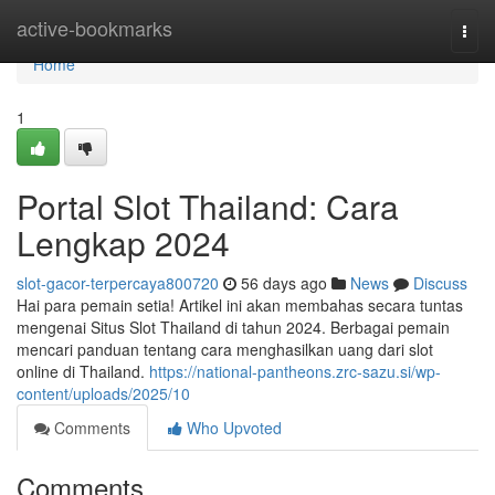
Home
active-bookmarks
Togg
navi
Home
1
Portal Slot Thailand: Cara
Lengkap 2024
slot-gacor-terpercaya800720
56 days ago
News
Discuss
Hai para pemain setia! Artikel ini akan membahas secara tuntas
mengenai Situs Slot Thailand di tahun 2024. Berbagai pemain
mencari panduan tentang cara menghasilkan uang dari slot
online di Thailand.
https://national-pantheons.zrc-sazu.si/wp-
content/uploads/2025/10
Comments
Who Upvoted
Comments