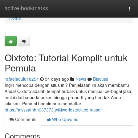
Home
active-bookmarks
Togg
navi
Home
1
Olxtoto: Tutorial Komplit untuk
Pemula
rafaeladul818254
54 days ago
News
Discuss
Ingin mencoba dengan situs ini? Penjelasan ini akan membantu
Anda! Olxtoto adalah tempat terbaik untuk menjual berbagai jasa,
mulai dari sepeda bekas hingga properti yang hendak Anda
lakukan. Pahami bagaimana mendaftar
https://alyssafhhh637373.wikiworldstock.com/user
Comments
Who Upvoted
Comments