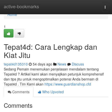
Home
active-bookmarks
Togg
navi
Home
1
Tepat4d: Cara Lengkap dan
Kiat Jitu
tepat4d135310
54 days ago
News
Discuss
Sedang Pemain menemukan penjelasan mendalam tentang
Tepat4d ? Artikel kami akan menyajikan petunjuk komprehensif
dan tips jitu untuk mengoptimalkan potensi Anda bermain di
Tepat4d . Tim Kami akan
https://www.guardianshop.cfd
Comments
Who Upvoted
Comments