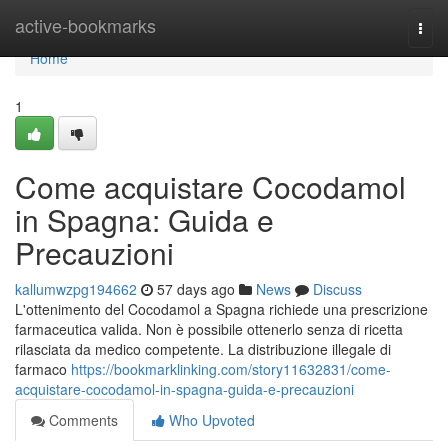
Home
active-bookmarks
Togg
navi
Home
1
Come acquistare Cocodamol
in Spagna: Guida e
Precauzioni
kallumwzpg194662
57 days ago
News
Discuss
L'ottenimento del Cocodamol a Spagna richiede una prescrizione
farmaceutica valida. Non è possibile ottenerlo senza di ricetta
rilasciata da medico competente. La distribuzione illegale di
farmaco
https://bookmarklinking.com/story11632831/come-
acquistare-cocodamol-in-spagna-guida-e-precauzioni
Comments
Who Upvoted