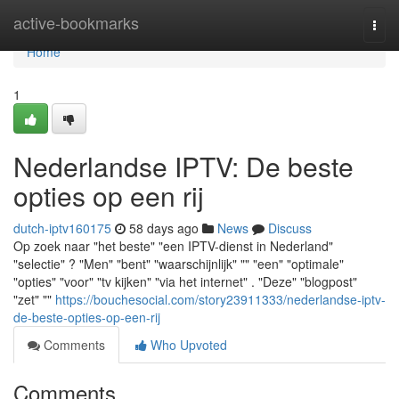
Home
active-bookmarks
Togg
navi
Home
1
Nederlandse IPTV: De beste
opties op een rij
dutch-iptv160175
58 days ago
News
Discuss
Op zoek naar "het beste" "een IPTV-dienst in Nederland"
"selectie" ? "Men" "bent" "waarschijnlijk" "" "een" "optimale"
"opties" "voor" "tv kijken" "via het internet" . "Deze" "blogpost"
"zet" ""
https://bouchesocial.com/story23911333/nederlandse-iptv-
de-beste-opties-op-een-rij
Comments
Who Upvoted
Comments