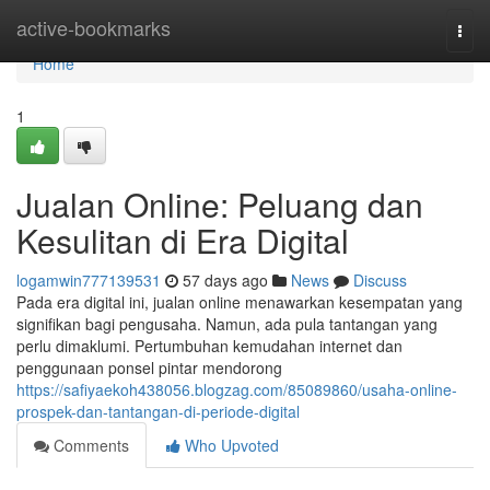
Home
active-bookmarks
Togg
navi
Home
1
Jualan Online: Peluang dan
Kesulitan di Era Digital
logamwin777139531
57 days ago
News
Discuss
Pada era digital ini, jualan online menawarkan kesempatan yang
signifikan bagi pengusaha. Namun, ada pula tantangan yang
perlu dimaklumi. Pertumbuhan kemudahan internet dan
penggunaan ponsel pintar mendorong
https://safiyaekoh438056.blogzag.com/85089860/usaha-online-
prospek-dan-tantangan-di-periode-digital
Comments
Who Upvoted