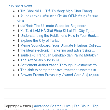
Published News
1
Trò Chơi Nổ Hũ Trả Thưởng: Mẹo Chơi Thắng
1
รับ การอาหารเสริม สลายไขมัน OEM: ทำ ธุรกิจ ของ
ท่าน
1
ufa7bet: The Ultimate Guide for Beginners
1
Xe Taxi LÂM HÀ Giải Pháp Đi Lại Tin Cậy Tại ...
1
Understanding the Publisher's Role in Your Book...
1
Explore the City of Tarlac
1
Meme Soundboard: Your Ultimate Hilarious Collec...
1
the ideal electronic marketing and advertising ...
1
santika76: Panduan Lengkap dan Paling Mutakhir
1
The After-Dark Vibe in KL
1
Settlement Authorization Through Investment: Yo...
1
The shift to comprehensive treatment systems in...
1
Browse Fresno Previously Owned Cars At $15,000
...
Copyright © 2026 |
Advanced Search
|
Live
|
Tag Cloud
|
Top