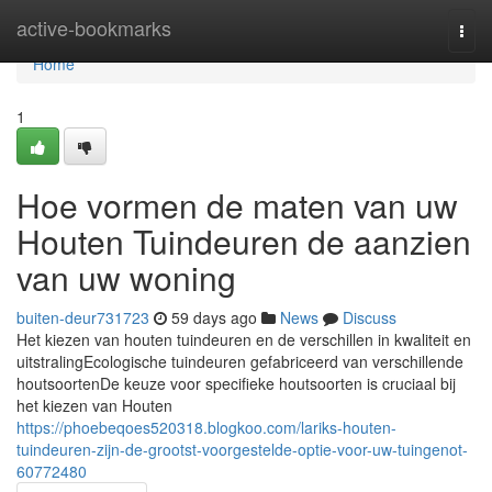
Home
active-bookmarks
Togg
navi
Home
1
Hoe vormen de maten van uw
Houten Tuindeuren de aanzien
van uw woning
buiten-deur731723
59 days ago
News
Discuss
Het kiezen van houten tuindeuren en de verschillen in kwaliteit en
uitstralingEcologische tuindeuren gefabriceerd van verschillende
houtsoortenDe keuze voor specifieke houtsoorten is cruciaal bij
het kiezen van Houten
https://phoebeqoes520318.blogkoo.com/lariks-houten-
tuindeuren-zijn-de-grootst-voorgestelde-optie-voor-uw-tuingenot-
60772480