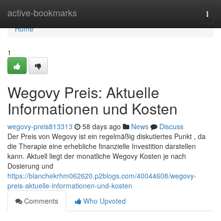
Home
active-bookmarks
Togg
navi
Home
1
Wegovy Preis: Aktuelle
Informationen und Kosten
wegovy-preis813313
58 days ago
News
Discuss
Der Preis von Wegovy ist ein regelmäßig diskutiertes Punkt , da
die Therapie eine erhebliche finanzielle Investition darstellen
kann. Aktuell liegt der monatliche Wegovy Kosten je nach
Dosierung und
https://blanchekrhm062620.p2blogs.com/40044608/wegovy-
preis-aktuelle-informationen-und-kosten
Comments
Who Upvoted