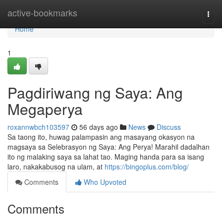
Home
active-bookmarks
Togg
navi
Home
1
Pagdiriwang ng Saya: Ang
Megaperya
roxannwbch103597
56 days ago
News
Discuss
Sa taong ito, huwag palampasin ang masayang okasyon na
magsaya sa Selebrasyon ng Saya: Ang Perya! Marahil dadalhan
ito ng malaking saya sa lahat tao. Maging handa para sa isang
laro, nakakabusog na ulam, at
https://bingoplus.com/blog/
Comments
Who Upvoted
Comments