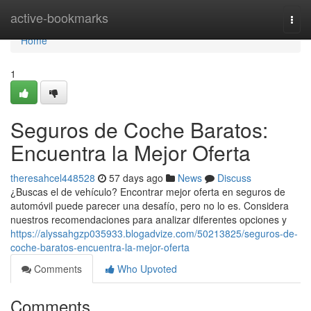
Home
active-bookmarks
Togg
navi
Home
1
Seguros de Coche Baratos:
Encuentra la Mejor Oferta
theresahcel448528
57 days ago
News
Discuss
¿Buscas el de vehículo? Encontrar mejor oferta en seguros de
automóvil puede parecer una desafío, pero no lo es. Considera
nuestros recomendaciones para analizar diferentes opciones y
https://alyssahgzp035933.blogadvize.com/50213825/seguros-de-
coche-baratos-encuentra-la-mejor-oferta
Comments
Who Upvoted
Comments