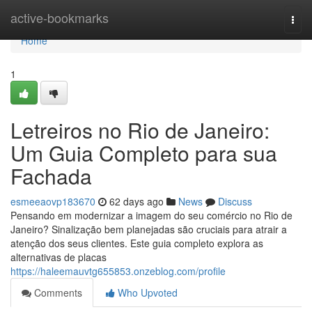
Home
active-bookmarks
Togg
navi
Home
1
Letreiros no Rio de Janeiro:
Um Guia Completo para sua
Fachada
esmeeaovp183670
62 days ago
News
Discuss
Pensando em modernizar a imagem do seu comércio no Rio de
Janeiro? Sinalização bem planejadas são cruciais para atrair a
atenção dos seus clientes. Este guia completo explora as
alternativas de placas
https://haleemauvtg655853.onzeblog.com/profile
Comments
Who Upvoted