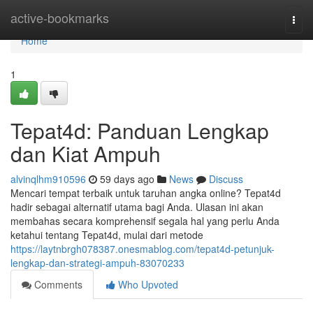
Home
active-bookmarks
Togg
navi
Home
1
Tepat4d: Panduan Lengkap
dan Kiat Ampuh
alvinqlhm910596
59 days ago
News
Discuss
Mencari tempat terbaik untuk taruhan angka online? Tepat4d
hadir sebagai alternatif utama bagi Anda. Ulasan ini akan
membahas secara komprehensif segala hal yang perlu Anda
ketahui tentang Tepat4d, mulai dari metode
https://laytnbrgh078387.onesmablog.com/tepat4d-petunjuk-
lengkap-dan-strategi-ampuh-83070233
Comments
Who Upvoted