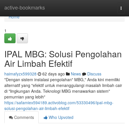
Home
active-bookmarks
Togg
navi
Home
1
IPAL MBG: Solusi Pengolahan
Air Limbah Efektif
haimafyzx599328
62 days ago
News
Discuss
"Dengan sistem instalasi pengolahan" MBG," Anda kini memiliki
alternatif yang "efektif untuk menanggulangi masalah limbah cair
di "lingkungan Anda. Teknologi MBG menawarkan sistem"
pemurnian yang lebih"
https://safamiex594189.activoblog.com/53330496/ipal-mbg-
solusi-pengolahan-air-limbah-efektif
Comments
Who Upvoted