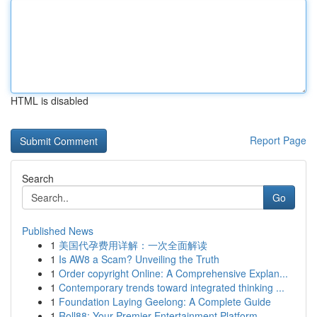
HTML is disabled
Report Page
Search
Go
Published News
1
美国代孕费用详解：一次全面解读
1
Is AW8 a Scam? Unveiling the Truth
1
Order copyright Online: A Comprehensive Explan...
1
Contemporary trends toward integrated thinking ...
1
Foundation Laying Geelong: A Complete Guide
1
Roll88: Your Premier Entertainment Platform