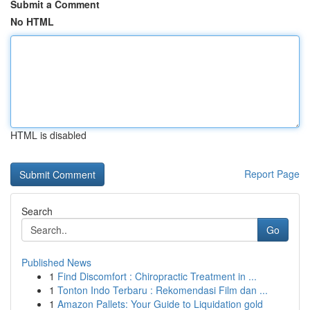
Submit a Comment
No HTML
HTML is disabled
Report Page
Search
Go
Published News
1
Find Discomfort : Chiropractic Treatment in ...
1
Tonton Indo Terbaru : Rekomendasi Film dan ...
1
Amazon Pallets: Your Guide to Liquidation gold