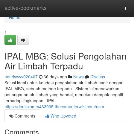
Home
active-bookmarks
Togg
navi
Home
1
IPAL MBG: Solusi Pengolahan
Air Limbah Terpadu
henrivwvv020407
66 days ago
News
Discuss
Solusi ideal untuk kendala pengolahan air limbah hadir dengan
IPAL MBG, sebuah metode terpadu . Sistem ini menawarkan
penanganan air limbah yang handal, menekan dampak negatif
terhadap lingkungan . IPAL
https://denisxnmm463905.thecomputerwiki.com/user
Comments
Who Upvoted
Comments