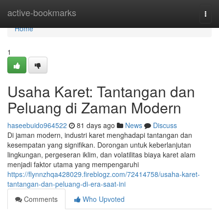
Home
active-bookmarks
Togg
navi
Home
1
Usaha Karet: Tantangan dan
Peluang di Zaman Modern
haseebuido964522
81 days ago
News
Discuss
Di jaman modern, industri karet menghadapi tantangan dan
kesempatan yang signifikan. Dorongan untuk keberlanjutan
lingkungan, pergeseran iklim, dan volatilitas biaya karet alam
menjadi faktor utama yang mempengaruhi
https://flynnzhqa428029.fireblogz.com/72414758/usaha-karet-
tantangan-dan-peluang-di-era-saat-ini
Comments
Who Upvoted