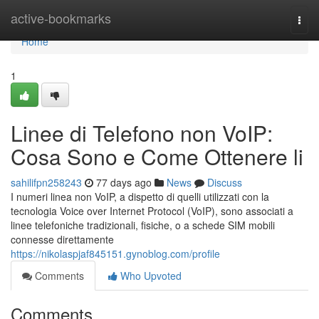
Home
active-bookmarks
Togg
navi
Home
1
Linee di Telefono non VoIP:
Cosa Sono e Come Ottenere li
sahilifpn258243
77 days ago
News
Discuss
I numeri linea non VoIP, a dispetto di quelli utilizzati con la
tecnologia Voice over Internet Protocol (VoIP), sono associati a
linee telefoniche tradizionali, fisiche, o a schede SIM mobili
connesse direttamente
https://nikolaspjaf845151.gynoblog.com/profile
Comments
Who Upvoted
Comments