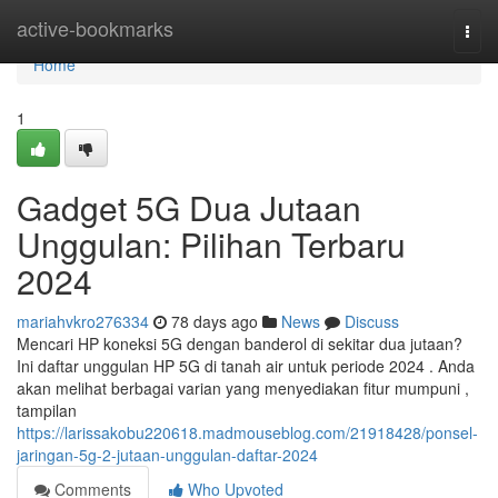
Home
active-bookmarks
Togg
navi
Home
1
Gadget 5G Dua Jutaan
Unggulan: Pilihan Terbaru
2024
mariahvkro276334
78 days ago
News
Discuss
Mencari HP koneksi 5G dengan banderol di sekitar dua jutaan?
Ini daftar unggulan HP 5G di tanah air untuk periode 2024 . Anda
akan melihat berbagai varian yang menyediakan fitur mumpuni ,
tampilan
https://larissakobu220618.madmouseblog.com/21918428/ponsel-
jaringan-5g-2-jutaan-unggulan-daftar-2024
Comments
Who Upvoted