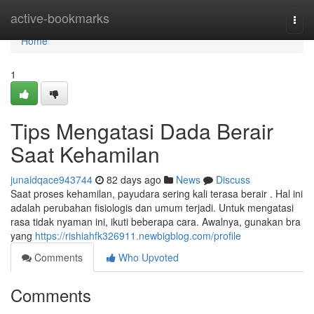
Home
active-bookmarks
Togg
navi
Home
1
Tips Mengatasi Dada Berair
Saat Kehamilan
junaidqace943744
82 days ago
News
Discuss
Saat proses kehamilan, payudara sering kali terasa berair . Hal ini
adalah perubahan fisiologis dan umum terjadi. Untuk mengatasi
rasa tidak nyaman ini, ikuti beberapa cara. Awalnya, gunakan bra
yang
https://rishiahfk326911.newbigblog.com/profile
Comments
Who Upvoted
Comments