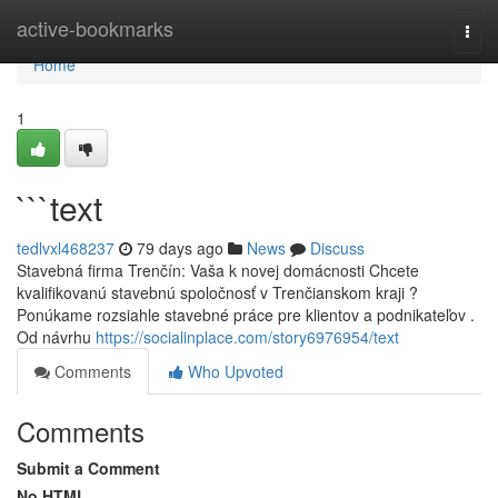
Home
active-bookmarks
Togg
navi
Home
1
```text
tedlvxl468237
79 days ago
News
Discuss
Stavebná firma Trenčín: Vaša k novej domácnosti Chcete
kvalifikovanú stavebnú spoločnosť v Trenčianskom kraji ?
Ponúkame rozsiahle stavebné práce pre klientov a podnikateľov .
Od návrhu
https://socialinplace.com/story6976954/text
Comments
Who Upvoted
Comments
Submit a Comment
No HTML