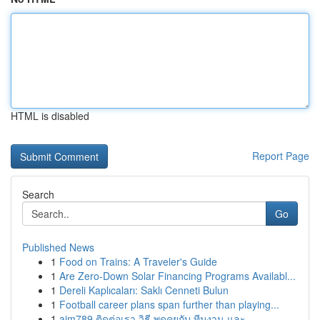
HTML is disabled
Report Page
Search
Go
Published News
1
Food on Trains: A Traveler's Guide
1
Are Zero-Down Solar Financing Programs Availabl...
1
Dereli Kaplıcaları: Saklı Cenneti Bulun
1
Football career plans span further than playing...
1
ajm789 ติดต่อเรา วิธี พูดคุยกับ ทีมงาน และ ...