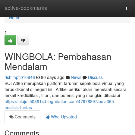
Home
active-bookmarks
Togg
navi
Home
1
WINGBOLA: Pembahasan
Mendalam
rishimpfj010946
80 days ago
News
Discuss
BOLA365 merupakan platform taruhan sepak bola virtual yang
terus dikenal di negeri ini . Artikel berikut akan menelaah secara
terkait kredibilitas , fitur , dan potensi yang mungkin dihadapi
https://lulujuif503614.blogrelation.com/47978897/bola365-
analisis-tuntas
Comments
Who Upvoted
Comments