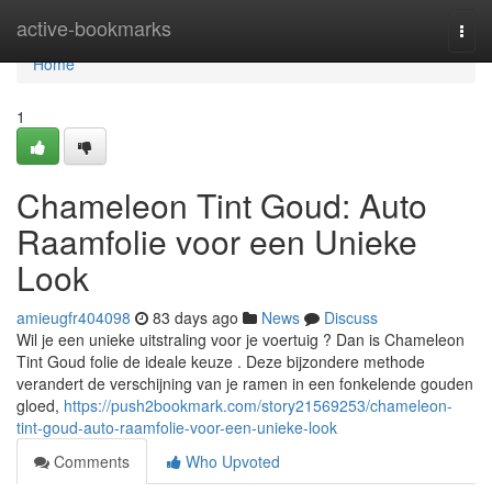
Home
active-bookmarks
Togg
navi
Home
1
Chameleon Tint Goud: Auto
Raamfolie voor een Unieke
Look
amieugfr404098
83 days ago
News
Discuss
Wil je een unieke uitstraling voor je voertuig ? Dan is Chameleon
Tint Goud folie de ideale keuze . Deze bijzondere methode
verandert de verschijning van je ramen in een fonkelende gouden
gloed,
https://push2bookmark.com/story21569253/chameleon-
tint-goud-auto-raamfolie-voor-een-unieke-look
Comments
Who Upvoted