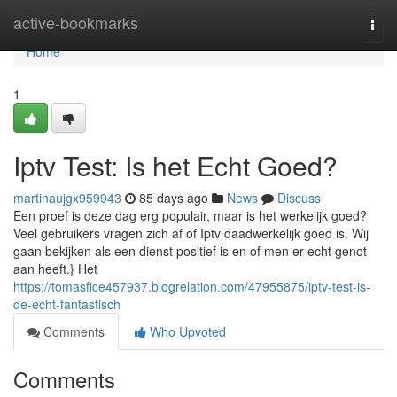
Home
active-bookmarks
Togg
navi
Home
1
Iptv Test: Is het Echt Goed?
martinaujgx959943
85 days ago
News
Discuss
Een proef is deze dag erg populair, maar is het werkelijk goed?
Veel gebruikers vragen zich af of Iptv daadwerkelijk goed is. Wij
gaan bekijken als een dienst positief is en of men er echt genot
aan heeft.} Het
https://tomasfice457937.blogrelation.com/47955875/iptv-test-is-
de-echt-fantastisch
Comments
Who Upvoted
Comments