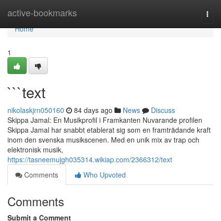
Home
active-bookmarks
Togg
navi
Home
1
```text
nikolaskjrn050160
84 days ago
News
Discuss
Skippa Jamal: En Musikprofil i Framkanten Nuvarande profilen
Skippa Jamal har snabbt etablerat sig som en framträdande kraft
inom den svenska musikscenen. Med en unik mix av trap och
elektronisk musik,
https://tasneemujgh035314.wikiap.com/2366312/text
Comments
Who Upvoted
Comments
Submit a Comment