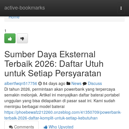
Home
active-bookmarks
Togg
navi
Home
1
Sumber Daya Eksternal
Terbaik 2026: Daftar Utuh
untuk Setiap Persyaratan
albertfwqn517756
84 days ago
News
Discuss
Di tahun 2026, permintaan akan powerbank yang terpercaya
semakin melonjak. Artikel ini menyajikan daftar baterai portabel
unggulan yang bisa didapatkan di pasar saat ini. Kami sudah
meninjau berbagai model baterai
https://phoebewafz212260.onzeblog.com/41350709/powerbank-
terbaik-2026-daftar-komplit-untuk-setiap-kebutuhan
Comments
Who Upvoted