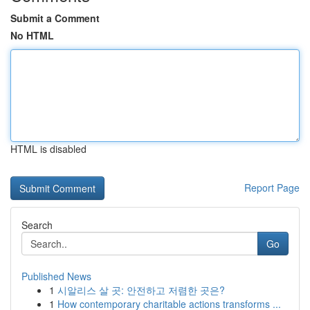
Submit a Comment
No HTML
HTML is disabled
Report Page
Search
Go
Published News
1
시알리스 살 곳: 안전하고 저렴한 곳은?
1
How contemporary charitable actions transforms ...