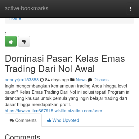
Home
active-bookmarks
Togg
navi
Home
1
Dominasi Pasar: Kelas Emas
Trading Dari Nol Awal
pennyrjex153858
84 days ago
News
Discuss
Ingin mengembangkan kemampuan trading Anda hingga level
pakar? Kelas Emas Trading Dari Nol ini solusi tepat! Program ini
dirancang khusus untuk pemula yang ingin belajar trading dari
dasar hingga mendapatkan profit.
https://lawsonlfxn667915.wikiitemization.com/user
Comments
Who Upvoted
Comments