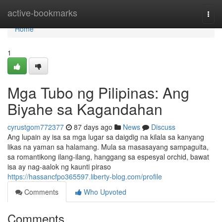
Home
active-bookmarks
Togg
navi
Home
1
Mga Tubo ng Pilipinas: Ang
Biyahe sa Kagandahan
cyrustgom772377
87 days ago
News
Discuss
Ang lupain ay isa sa mga lugar sa daigdig na kilala sa kanyang
likas na yaman sa halamang. Mula sa masasayang sampaguita,
sa romantikong ilang-ilang, hanggang sa espesyal orchid, bawat
isa ay nag-aalok ng kaunti piraso
https://hassancfpo365597.liberty-blog.com/profile
Comments
Who Upvoted
Comments