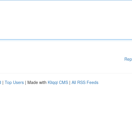
Rep
d
|
Top Users
| Made with
Kliqqi CMS
|
All RSS Feeds