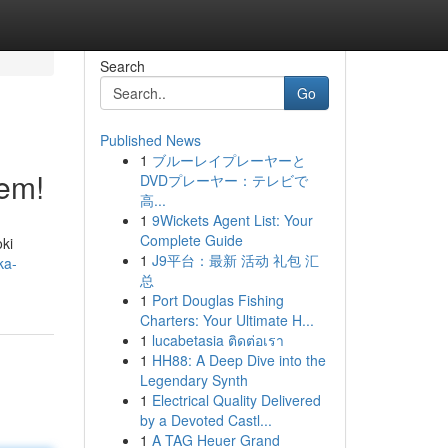
Search
Go
Published News
1
ブルーレイプレーヤーと
jem!
DVDプレーヤー：テレビで
高...
1
9Wickets Agent List: Your
Complete Guide
ki
1
J9平台：最新 活动 礼包 汇
ka-
总
1
Port Douglas Fishing
Charters: Your Ultimate H...
1
lucabetasia ติดต่อเรา
1
HH88: A Deep Dive into the
Legendary Synth
1
Electrical Quality Delivered
by a Devoted Castl...
1
A TAG Heuer Grand