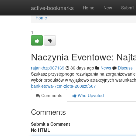
Home
active-bookmarks
Home
New
Submit
Home
1
Naczynia Eventowe: Najt
rajankhzp967169
86 days ago
News
Discuss
Szukasz przystępnego rozwiązania na zorganizowanie 
wybór produktów w wyjątkowo atrakcyjnych warunkach.
bankietowa-7cm-zlota-200szt/507
Comments
Who Upvoted
Comments
Submit a Comment
No HTML