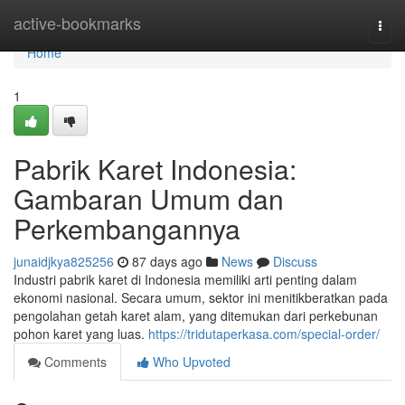
Home
active-bookmarks
Togg
navi
Home
1
Pabrik Karet Indonesia:
Gambaran Umum dan
Perkembangannya
junaidjkya825256
87 days ago
News
Discuss
Industri pabrik karet di Indonesia memiliki arti penting dalam
ekonomi nasional. Secara umum, sektor ini menitikberatkan pada
pengolahan getah karet alam, yang ditemukan dari perkebunan
pohon karet yang luas.
https://tridutaperkasa.com/special-order/
Comments
Who Upvoted