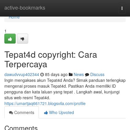
Home
active-bookmarks
Togg
navi
Home
1
Tepat4d copyright: Cara
Terpercaya
dawudvvup402344
85 days ago
News
Discuss
Ingin mengakses akun Tepat4d Anda? Simak panduan terlengkap
mengenai proses masuk Tepat4d. Pastikan Anda memiliki ID
pengguna dan kata laluan yang tepat . Langkah awal, kunjungi
situs web resmi Tepat4d.
https://umartjaq661721.blogsvila.com/profile
Comments
Who Upvoted
Comments