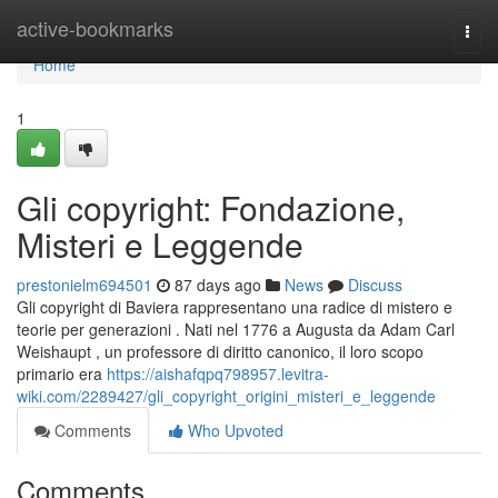
Home
active-bookmarks
Togg
navi
Home
1
Gli copyright: Fondazione,
Misteri e Leggende
prestonielm694501
87 days ago
News
Discuss
Gli copyright di Baviera rappresentano una radice di mistero e
teorie per generazioni . Nati nel 1776 a Augusta da Adam Carl
Weishaupt , un professore di diritto canonico, il loro scopo
primario era
https://aishafqpq798957.levitra-
wiki.com/2289427/gli_copyright_origini_misteri_e_leggende
Comments
Who Upvoted
Comments