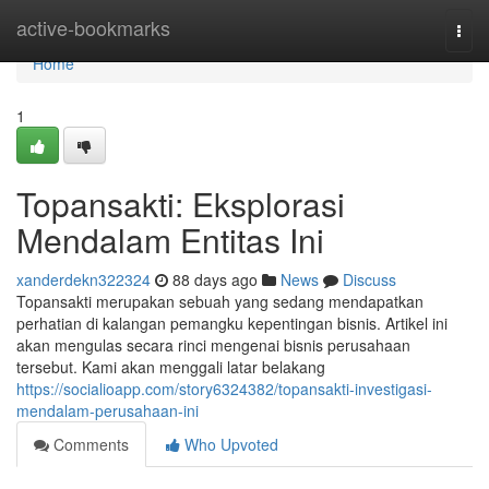
Home
active-bookmarks
Togg
navi
Home
1
Topansakti: Eksplorasi
Mendalam Entitas Ini
xanderdekn322324
88 days ago
News
Discuss
Topansakti merupakan sebuah yang sedang mendapatkan
perhatian di kalangan pemangku kepentingan bisnis. Artikel ini
akan mengulas secara rinci mengenai bisnis perusahaan
tersebut. Kami akan menggali latar belakang
https://socialioapp.com/story6324382/topansakti-investigasi-
mendalam-perusahaan-ini
Comments
Who Upvoted