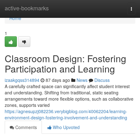
Home
active-bookmarks
Togg
navi
Home
1
Classroom Design: Fostering
Participation and Learning
izaakgqss314894
87 days ago
News
Discuss
A carefully crafted space can significantly affect student interest
and understanding. Shifting from traditional, static seating
arrangements toward more flexible options, such as collaborative
zones, supports varied
https://agnesupzj082236.verybigblog.com/40062204/learning-
environment-design-fostering-involvement-and-understanding
Comments
Who Upvoted