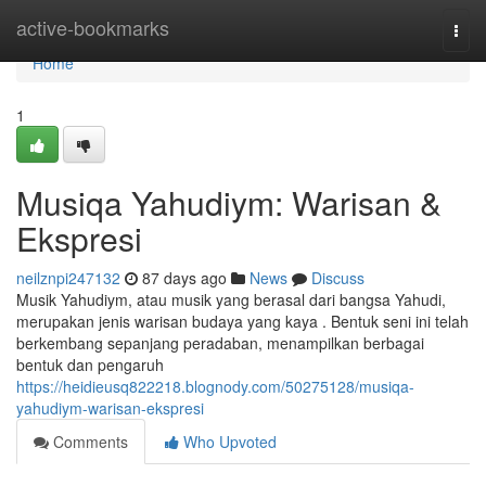
Home
active-bookmarks
Togg
navi
Home
1
Musiqa Yahudiym: Warisan &
Ekspresi
neilznpi247132
87 days ago
News
Discuss
Musik Yahudiym, atau musik yang berasal dari bangsa Yahudi,
merupakan jenis warisan budaya yang kaya . Bentuk seni ini telah
berkembang sepanjang peradaban, menampilkan berbagai
bentuk dan pengaruh
https://heidieusq822218.blognody.com/50275128/musiqa-
yahudiym-warisan-ekspresi
Comments
Who Upvoted