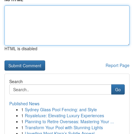
HTML is disabled
Report Page
Search
Go
Published News
1
Sydney Glass Pool Fencing: and Style
1
Royaleluxe: Elevating Luxury Experiences
1
Planning to Retire Overseas: Mastering Your ...
1
Transform Your Pool with Stunning Lights
1
Unveiling Mont Kiara’s Subtle Appeal