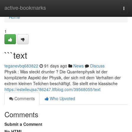
Home
active-bookmarks
Togg
navi
Home
1
```text
teganevbq683822
91 days ago
News
Discuss
Physik : Was steckt drunter ? Die Quantenphysik ist der
komplizierte Aspekt der Physik, der sich mit dem Verhalten der
extrem kleinen Teilchen beschäftigt. Sie stellt eine klassische
https://estelleujsa786247.ltfblog.com/39568055/text
Comments
Who Upvoted
Comments
Submit a Comment
No HTML