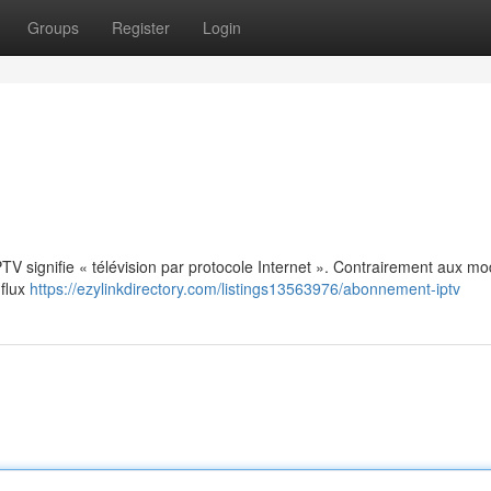
Groups
Register
Login
: IPTV signifie « télévision par protocole Internet ». Contrairement aux m
 flux
https://ezylinkdirectory.com/listings13563976/abonnement-iptv