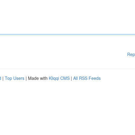
Rep
d
|
Top Users
| Made with
Kliqqi CMS
|
All RSS Feeds