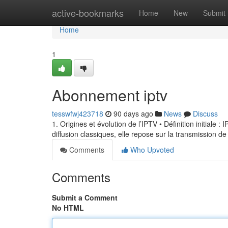
Home
active-bookmarks
Home
New
Submit
Home
1
Abonnement iptv
tesswfwj423718
90 days ago
News
Discuss
1. Origines et évolution de l’IPTV • Définition initiale 
diffusion classiques, elle repose sur la transmission de
Comments
Who Upvoted
Comments
Submit a Comment
No HTML