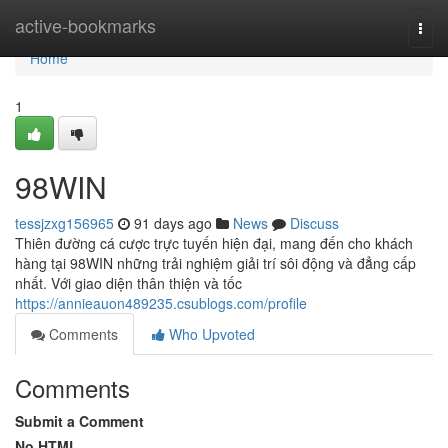
Home
active-bookmarks
Togg
navi
Home
1
98WIN
tessjzxg156965
91 days ago
News
Discuss
Thiên đường cá cược trực tuyến hiện đại, mang đến cho khách
hàng tại 98WIN những trải nghiệm giải trí sôi động và đẳng cấp
nhất. Với giao diện thân thiện và tốc
https://annieauon489235.csublogs.com/profile
Comments
Who Upvoted
Comments
Submit a Comment
No HTML