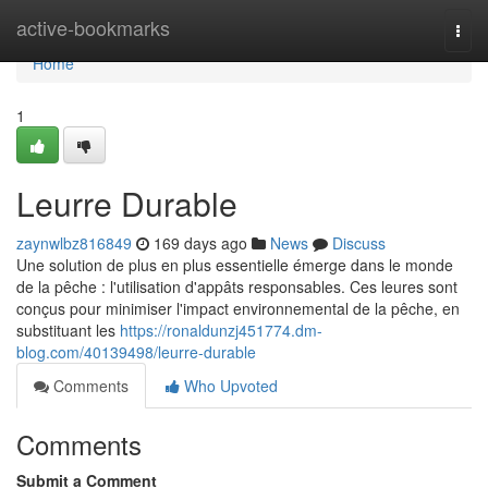
Home
active-bookmarks
Togg
navi
Home
1
Leurre Durable
zaynwlbz816849
169 days ago
News
Discuss
Une solution de plus en plus essentielle émerge dans le monde
de la pêche : l'utilisation d'appâts responsables. Ces leures sont
conçus pour minimiser l'impact environnemental de la pêche, en
substituant les
https://ronaldunzj451774.dm-
blog.com/40139498/leurre-durable
Comments
Who Upvoted
Comments
Submit a Comment