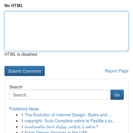
No HTML
HTML is disabled
Report Page
Search
Go
Published News
1
The Evolution of Internet Design: Styles and ...
1
copyright: Guía Completa sobre la Pastilla y su...
1
சென்னைில் மிகச் சிறந்த பணியிடம் என்ன?
1
Flags Design Services in the UAE