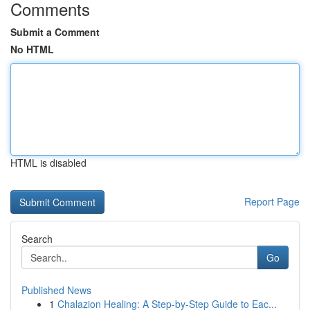
Comments
Submit a Comment
No HTML
HTML is disabled
Report Page
Search
Go
Published News
1
Chalazion Healing: A Step-by-Step Guide to Eac...