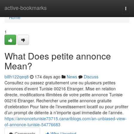
Home
active-bookmarks
Togg
navi
Home
1
What Does petite annonce
Mean?
billh122qeq8
174 days ago
News
Discuss
Consultez ou passez gratuitement une ou plusieurs petites
annonces d'event Tunisie 00216 Etranger. Mise en relation
directe, modifications illimitées de votre petite annonce Tunisie
00216 Etranger. Rechercher une petite annonce gratuite
d'celebration Pour faire de l’investissement locatif ou pour profiter
d’un prompt de détente à n’importe quel immediate de l’année.
https://annoncetunisie73715.canariblogs.com/an-unbiased-view-
of-annonce-tunisie-54776683
Comments
Who Upvoted