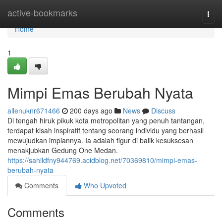
Home
active-bookmarks
Togg
navi
Home
1
Mimpi Emas Berubah Nyata
allenuknr671466
200 days ago
News
Discuss
Di tengah hiruk pikuk kota metropolitan yang penuh tantangan,
terdapat kisah inspiratif tentang seorang individu yang berhasil
mewujudkan impiannya. Ia adalah figur di balik kesuksesan
menakjubkan Gedung One Medan.
https://sahildfny944769.acidblog.net/70369810/mimpi-emas-
berubah-nyata
Comments
Who Upvoted
Comments