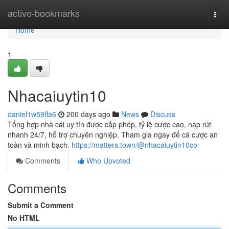
Home
active-bookmarks
Togg
navi
Home
1
Nhacaiuytin10
daniel1w59ffa6
200 days ago
News
Discuss
Tổng hợp nhà cái uy tín được cấp phép, tỷ lệ cược cao, nạp rút
nhanh 24/7, hỗ trợ chuyên nghiệp. Tham gia ngay để cá cược an
toàn và minh bạch.
https://matters.town/@nhacaiuytin10co
Comments
Who Upvoted
Comments
Submit a Comment
No HTML