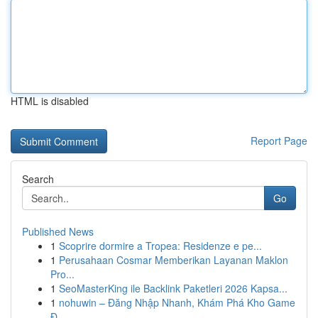
HTML is disabled
Report Page
Search
Go
Published News
1
Scoprire dormire a Tropea: Residenze e pe...
1
Perusahaan Cosmar Memberikan Layanan Maklon
Pro...
1
SeoMasterKing ile Backlink Paketleri 2026 Kapsa...
1
nohuwin – Đăng Nhập Nhanh, Khám Phá Kho Game
Đ...